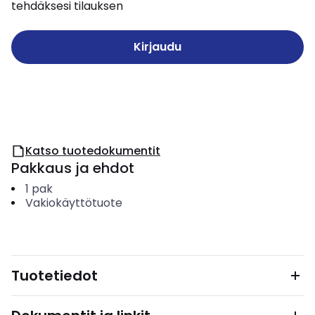
tehdäksesi tilauksen
Kirjaudu
Katso tuotedokumentit
Pakkaus ja ehdot
1
pak
Vakiokäyttötuote
Tuotetiedot