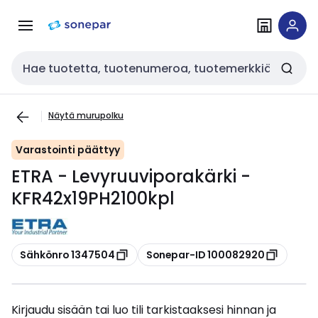
Siirry
Siirry
navigointiin
sisältöön
Haku
Näytä murupolku
Varastointi päättyy
ETRA - Levyruuviporakärki -
KFR42x19PH2100kpl
Kopioi
Kopioi
Sähkönro 1347504
Sonepar-ID 100082920
Kirjaudu sisään tai luo tili tarkistaaksesi hinnan ja