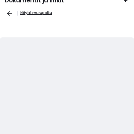
Dokumentit ja linkit
Näytä murupolku