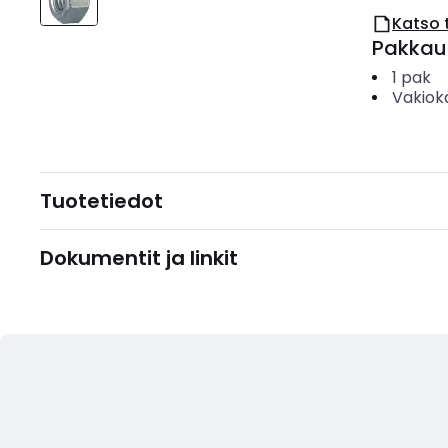
Katso 
Pakkau
1
pak
Vakiok
Tuotetiedot
Dokumentit ja linkit