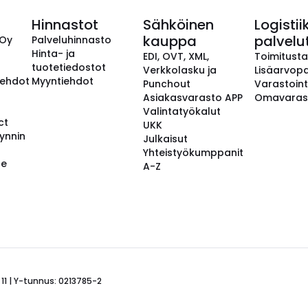
Hinnastot
Sähköinen
Logistii
kauppa
palvelu
 Oy
Palveluhinnasto
Hinta- ja
EDI, OVT, XML,
Toimitust
tuotetiedostot
Verkkolasku ja
Lisäarvopa
aehdot
Myyntiehdot
Punchout
Varastoint
Asiakasvarasto APP
Omavaras
Valintatyökalut
ct
UKK
ynnin
Julkaisut
Yhteistyökumppanit
se
A-Z
 11 | Y-tunnus: 0213785-2