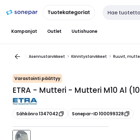
Siirry
Siirry
navigointiin
sisältöön
Tuotekategoriat
Haku
Kampanjat
Outlet
Uutishuone
Asennustarvikkeet
Kiinnitystarvikkeet
Ruuvit, mutter
Varastointi päättyy
ETRA - Mutteri - Mutteri M10 Al (1
Kopioi
Kopioi
Sähkönro 1347042
Sonepar-ID 100099328