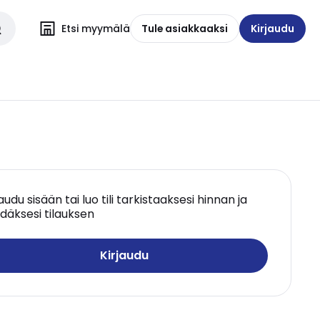
Etsi myymälä
Tule asiakkaaksi
Kirjaudu
jaudu sisään tai luo tili tarkistaaksesi hinnan ja
däksesi tilauksen
Kirjaudu