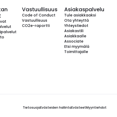
kan
Vastuullisuus
Asiakaspalvelu
t
Code of Conduct
Tule asiakkaaksi
Vastuullisuus
Ota yhteyttä
avat
CO2e-raportti
Yhteystiedot
lvelut
Asiakastili
ipalvelut
Asiakkaalle
to
Associate
Etsi myymälä
Toimittajalle
Tietosuoja
Evästeiden hallinta
Evästeet
Myyntiehdot