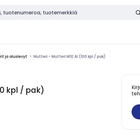
it ja aluslevyt
Mutteri - Mutteri M10 Al (100 kpl / pak)
Kir
00 kpl / pak)
teh