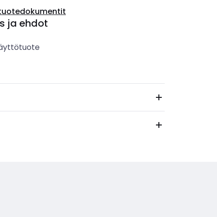
tuotedokumentit
s ja ehdot
äyttötuote