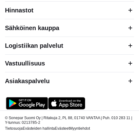
Hinnastot
Sähköinen kauppa
Logistiikan palvelut
Vastuullisuus
Asiakaspalvelu
© Sonepar Suomi Oy | Ritakuja 2, PL 88, 01740 VANTAA | Puh. 010 283 11 |
Y-tunnus: 0213785-2
Tietosuoja
Evästeiden hallinta
Evästeet
Myyntiehdot