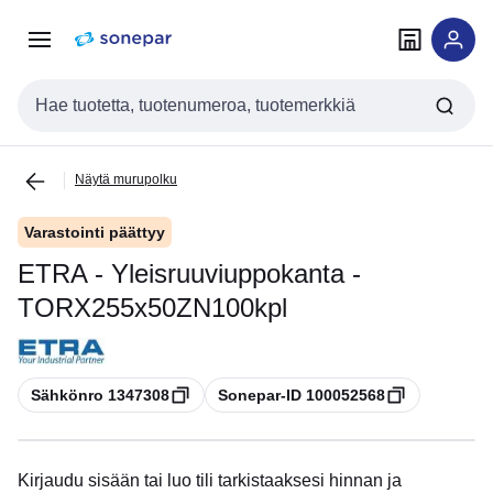
Siirry
Siirry
navigointiin
sisältöön
Haku
Näytä murupolku
Varastointi päättyy
ETRA - Yleisruuviuppokanta -
TORX255x50ZN100kpl
Kopioi
Kopioi
Sähkönro 1347308
Sonepar-ID 100052568
Kirjaudu sisään tai luo tili tarkistaaksesi hinnan ja