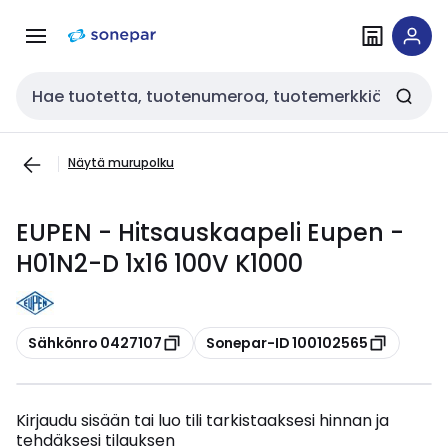
Siirry
Siirry
navigointiin
sisältöön
Haku
Näytä murupolku
EUPEN - Hitsauskaapeli Eupen -
H01N2-D 1x16 100V K1000
Kopioi
Kopioi
Sähkönro 0427107
Sonepar-ID 100102565
Kirjaudu sisään tai luo tili tarkistaaksesi hinnan ja
tehdäksesi tilauksen