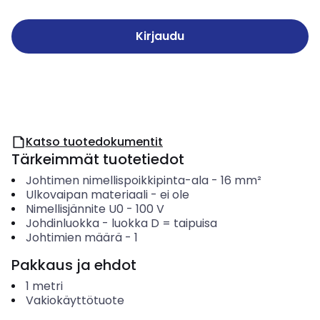
Kirjaudu
Katso tuotedokumentit
Tärkeimmät tuotetiedot
Johtimen nimellispoikkipinta-ala
-
16
mm²
Ulkovaipan materiaali
-
ei ole
Nimellisjännite U0
-
100
V
Johdinluokka
-
luokka D = taipuisa
Johtimien määrä
-
1
Pakkaus ja ehdot
1
metri
Vakiokäyttötuote