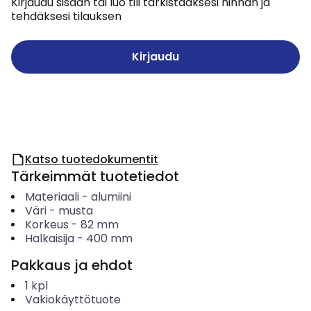
Kirjaudu sisään tai luo tili tarkistaaksesi hinnan ja
tehdäksesi tilauksen
Kirjaudu
Katso tuotedokumentit
Tärkeimmät tuotetiedot
Materiaali
-
alumiini
Väri
-
musta
Korkeus
-
82
mm
Halkaisija
-
400
mm
Pakkaus ja ehdot
1
kpl
Vakiokäyttötuote