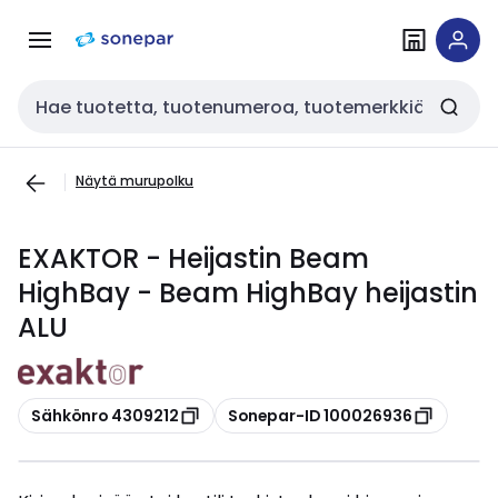
Siirry
Siirry
navigointiin
sisältöön
Haku
Näytä murupolku
EXAKTOR - Heijastin Beam
HighBay - Beam HighBay heijastin
ALU
Kopioi
Kopioi
Sähkönro 4309212
Sonepar-ID 100026936