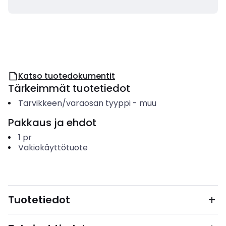
Katso tuotedokumentit
Tärkeimmät tuotetiedot
Tarvikkeen/varaosan tyyppi
-
muu
Pakkaus ja ehdot
1
pr
Vakiokäyttötuote
Tuotetiedot