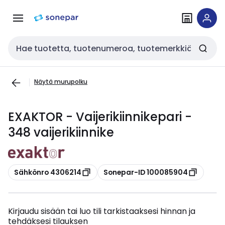
Siirry
Siirry
navigointiin
sisältöön
Haku
Näytä murupolku
EXAKTOR - Vaijerikiinnikepari -
348 vaijerikiinnike
Kopioi
Kopioi
Sähkönro 4306214
Sonepar-ID 100085904
Kirjaudu sisään tai luo tili tarkistaaksesi hinnan ja
tehdäksesi tilauksen