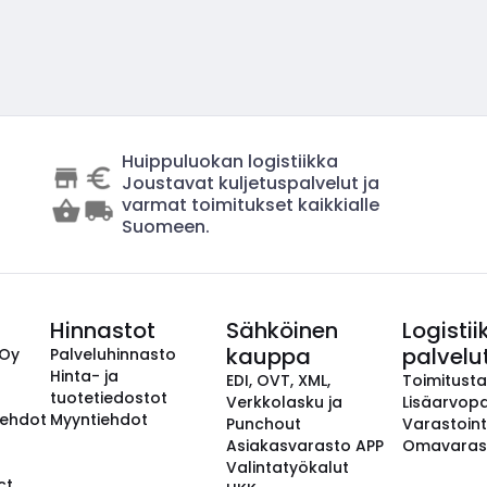
Huippuluokan logistiikka
Joustavat kuljetuspalvelut ja
varmat toimitukset kaikkialle
Suomeen.
Hinnastot
Sähköinen
Logistii
kauppa
palvelu
 Oy
Palveluhinnasto
Hinta- ja
EDI, OVT, XML,
Toimitust
tuotetiedostot
Verkkolasku ja
Lisäarvopa
aehdot
Myyntiehdot
Punchout
Varastoint
Asiakasvarasto APP
Omavaras
Valintatyökalut
ct