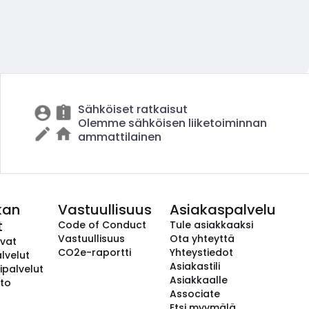
Sähköiset ratkaisut
Olemme sähköisen liiketoiminnan
ammattilainen
kan
Vastuullisuus
Asiakaspalvelu
t
Code of Conduct
Tule asiakkaaksi
Vastuullisuus
Ota yhteyttä
avat
CO2e-raportti
Yhteystiedot
lvelut
Asiakastili
ipalvelut
Asiakkaalle
to
Associate
Etsi myymälä