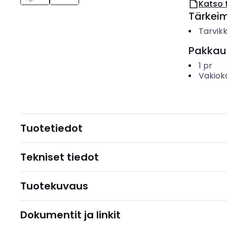
Katso 
Tärkei
Tarvik
Pakkau
1
pr
Vakiok
Tuotetiedot
Tekniset tiedot
Tuotekuvaus
Dokumentit ja linkit