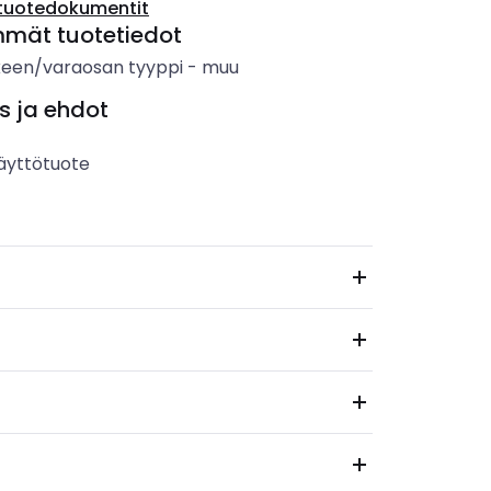
tuotedokumentit
mmät tuotetiedot
keen/varaosan tyyppi
-
muu
s ja ehdot
äyttötuote