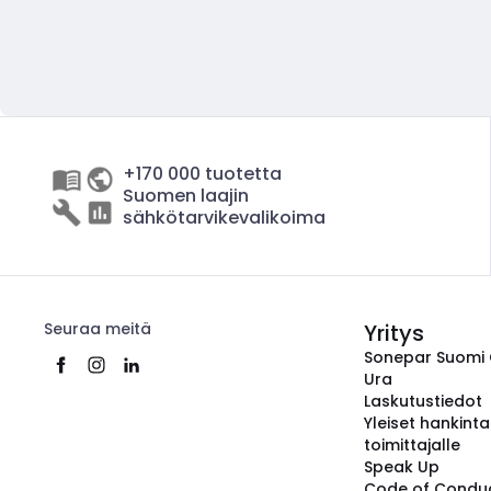
+170 000 tuotetta
Suomen laajin
sähkötarvikevalikoima
Seuraa meitä
Yritys
Sonepar Suomi
Ura
Laskutustiedot
Yleiset hankint
toimittajalle
Speak Up
Code of Condu