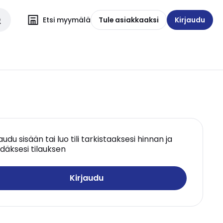
Etsi myymälä
Tule asiakkaaksi
Kirjaudu
jaudu sisään tai luo tili tarkistaaksesi hinnan ja
däksesi tilauksen
Kirjaudu