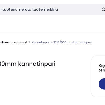
vikkeet ja varaosat
Kannatinpari - 321B/500mm kannatinpari
500mm kannatinpari
Kir
teh