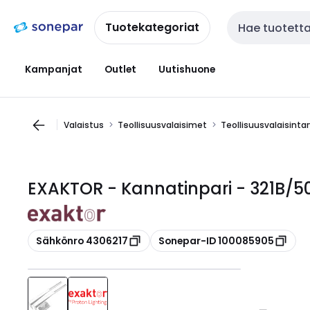
Siirry
Siirry
navigointiin
sisältöön
Tuotekategoriat
Haku
Kampanjat
Outlet
Uutishuone
Valaistus
Teollisuusvalaisimet
Teollisuusvalaisintar
EXAKTOR - Kannatinpari - 321B/
Kopioi
Kopioi
Sähkönro 4306217
Sonepar-ID 100085905