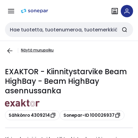
Siirry
Siirry
navigointiin
sisältöön
Haku
Näytä murupolku
EXAKTOR - Kiinnitystarvike Beam
HighBay - Beam HighBay
asennussanka
Kopioi
Kopioi
Sähkönro 4309214
Sonepar-ID 100026937