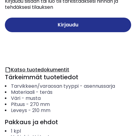
Kirjaudu sisään tai luo tili tarkistaaksesi hinnan ja
tehdäksesi tilauksen
Kirjaudu
Katso tuotedokumentit
Tärkeimmät tuotetiedot
Tarvikkeen/varaosan tyyppi
-
asennussarja
Materiaali
-
teräs
Väri
-
musta
Pituus
-
270
mm
Leveys
-
210
mm
Pakkaus ja ehdot
1
kpl