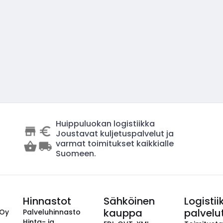
Huippuluokan logistiikka
Joustavat kuljetuspalvelut ja
varmat toimitukset kaikkialle
Suomeen.
Hinnastot
Sähköinen
Logistii
kauppa
palvelu
 Oy
Palveluhinnasto
Hinta- ja