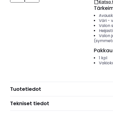
Katso 
Tärkei
Avaus
Väri
-
Valon 
Heijas
Valon 
(symmetr
Pakkau
1
kpl
Vakiok
Tuotetiedot
Tekniset tiedot