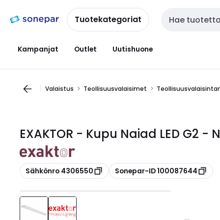
Siirry
Siirry
navigointiin
sisältöön
Tuotekategoriat
Haku
Kampanjat
Outlet
Uutishuone
Valaistus
Teollisuusvalaisimet
Teollisuusvalaisintar
EXAKTOR - Kupu Naiad LED G2 - N
Kopioi
Kopioi
Sähkönro 4306550
Sonepar-ID 100087644