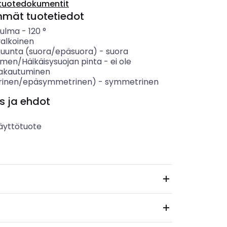
tuotedokumentit
mmät tuotetiedot
kulma
-
120
°
valkoinen
suunta (suora/epäsuora)
-
suora
timen/Häikäisysuojan pinta
-
ei ole
jakautuminen
inen/epäsymmetrinen)
-
symmetrinen
s ja ehdot
äyttötuote