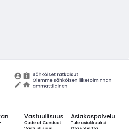
Sähköiset ratkaisut
Olemme sähköisen liiketoiminnan
ammattilainen
kan
Vastuullisuus
Asiakaspalvelu
t
Code of Conduct
Tule asiakkaaksi
Vastuullisuus
Ota yhteyttä