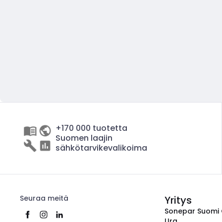
+170 000 tuotetta
Suomen laajin
sähkötarvikevalikoima
Seuraa meitä
Yritys
Sonepar Suomi
Ura