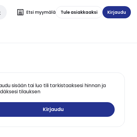
Etsi myymälä
Tule asiakkaaksi
Kirjaudu
jaudu sisään tai luo tili tarkistaaksesi hinnan ja
däksesi tilauksen
Kirjaudu