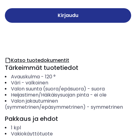
Kirjaudu
Katso tuotedokumentit
Tärkeimmät tuotetiedot
Avauskulma
-
120
°
Väri
-
valkoinen
Valon suunta (suora/epäsuora)
-
suora
Heijastimen/Häikäisysuojan pinta
-
ei ole
Valon jakautuminen
(symmetrinen/epäsymmetrinen)
-
symmetrinen
Pakkaus ja ehdot
1
kpl
Vakiokäyttötuote