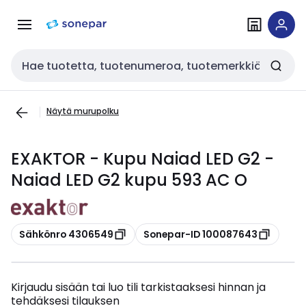
Siirry
Siirry
navigointiin
sisältöön
Haku
Näytä murupolku
EXAKTOR - Kupu Naiad LED G2 -
Naiad LED G2 kupu 593 AC O
Kopioi
Kopioi
Sähkönro 4306549
Sonepar-ID 100087643
Kirjaudu sisään tai luo tili tarkistaaksesi hinnan ja
tehdäksesi tilauksen