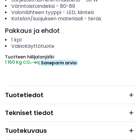
Värintoistoindeksi
-
80-89
Valonlähteen tyyppi
-
LED, kiinteä
Kotelon/suojuksen materiaali
-
teräs
Pakkaus ja ehdot
1
kpl
Vakiokäyttötuote
Tuotteen hiilijalanjälki
1 160 Kg CO₂-eq
Soneparin arvio
Tuotetiedot
Tekniset tiedot
Tuotekuvaus