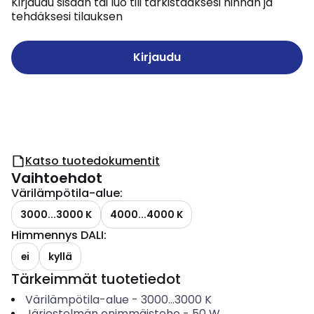
Kirjaudu sisään tai luo tili tarkistaaksesi hinnan ja
tehdäksesi tilauksen
Kirjaudu
Katso tuotedokumentit
Vaihtoehdot
Värilämpötila-alue
:
3000...3000 K
4000...4000 K
Himmennys DALI
:
ei
kyllä
Tärkeimmät tuotetiedot
Värilämpötila-alue
-
3000...3000
K
Järjestelmän enimmäisteho
-
50
W