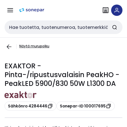
Siirry
Siirry
navigointiin
sisältöön
Haku
Näytä murupolku
EXAKTOR -
Pinta-/ripustusvalaisin PeakHO -
PeakLED 5900/830 50W L1300 DA
Kopioi
Kopioi
Sähkönro 4284446
Sonepar-ID 100017695