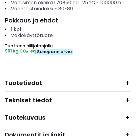
Valaisimen elinikä L70B50 Ta=25 °C
-
100000
h
Värintoistoindeksi
-
80-89
Pakkaus ja ehdot
1
kpl
Vakiokäyttötuote
Tuotteen hiilijalanjälki
961 Kg CO₂-eq
Soneparin arvio
Tuotetiedot
Tekniset tiedot
Tuotekuvaus
Dokumentit ja linkit