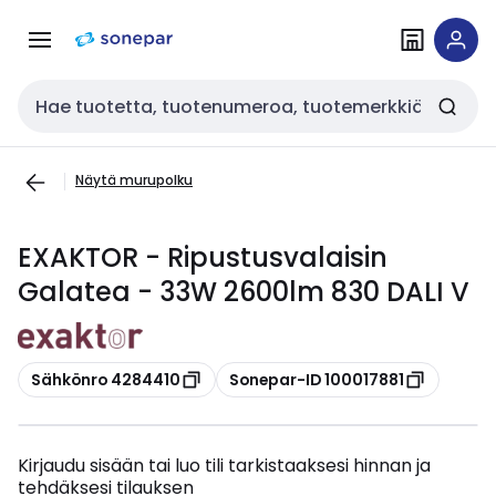
Siirry
Siirry
navigointiin
sisältöön
Haku
Näytä murupolku
EXAKTOR - Ripustusvalaisin
Galatea - 33W 2600lm 830 DALI V
Kopioi
Kopioi
Sähkönro 4284410
Sonepar-ID 100017881
Kirjaudu sisään tai luo tili tarkistaaksesi hinnan ja
tehdäksesi tilauksen