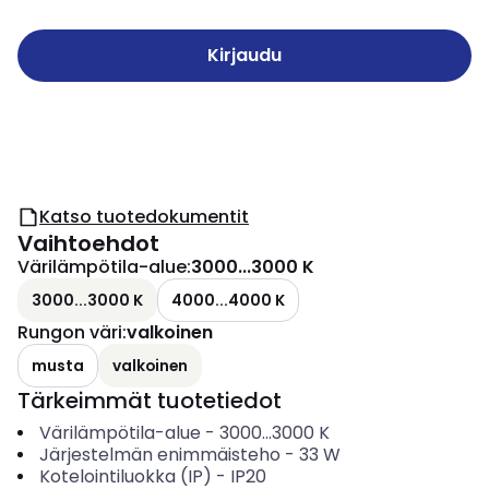
Kirjaudu
Katso tuotedokumentit
Vaihtoehdot
Värilämpötila-alue
:
3000...3000 K
3000...3000 K
4000...4000 K
Rungon väri
:
valkoinen
musta
valkoinen
Tärkeimmät tuotetiedot
Värilämpötila-alue
-
3000...3000
K
Järjestelmän enimmäisteho
-
33
W
Kotelointiluokka (IP)
-
IP20