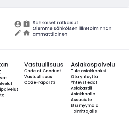
Sähköiset ratkaisut
Olemme sähköisen liiketoiminnan
ammattilainen
kan
Vastuullisuus
Asiakaspalvelu
t
Code of Conduct
Tule asiakkaaksi
Vastuullisuus
Ota yhteyttä
avat
CO2e-raportti
Yhteystiedot
lvelut
Asiakastili
ipalvelut
Asiakkaalle
to
Associate
Etsi myymälä
Toimittajalle