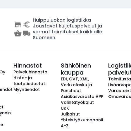
Huippuluokan logistiikka
Joustavat kuljetuspalvelut ja
varmat toimitukset kaikkialle
Suomeen.
Hinnastot
Sähköinen
Logistii
kauppa
palvelu
 Oy
Palveluhinnasto
Hinta- ja
EDI, OVT, XML,
Toimitust
tuotetiedostot
Verkkolasku ja
Lisäarvopa
aehdot
Myyntiehdot
Punchout
Varastoint
Asiakasvarasto APP
Omavaras
Valintatyökalut
ct
UKK
ynnin
Julkaisut
Yhteistyökumppanit
se
A-Z