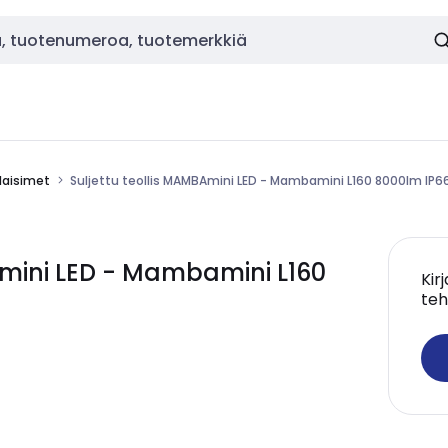
alaisimet
Suljettu teollis MAMBAmini LED - Mambamini L160 8000lm IP6
Amini LED - Mambamini L160
Kir
teh