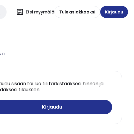
Etsi myymälä
Tule asiakkaaksi
Kirjaudu
6 O
jaudu sisään tai luo tili tarkistaaksesi hinnan ja
däksesi tilauksen
Kirjaudu