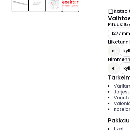
Katso 
Vaihto
Pituus
:
15
1277 mm
Liiketunni
ei
kyl
Himmenny
ei
kyl
Tärkei
Värilä
Järjes
Värinto
Valonl
Kotelo
Pakkau
1
kpl