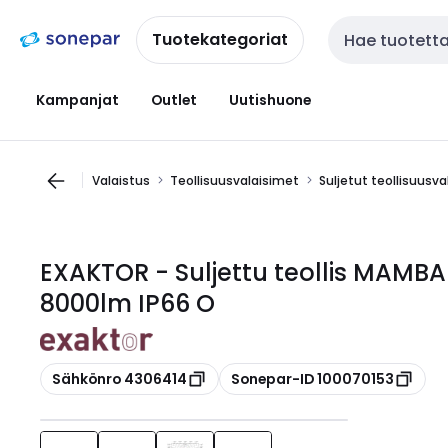
Siirry
Siirry
navigointiin
sisältöön
Tuotekategoriat
Haku
Kampanjat
Outlet
Uutishuone
Valaistus
Teollisuusvalaisimet
Suljetut teollisuusv
EXAKTOR - Suljettu teollis MAMB
8000lm IP66 O
Kopioi
Kopioi
Sähkönro 4306414
Sonepar-ID 100070153