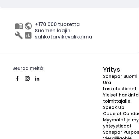
+170 000 tuotetta
Suomen laajin
sähkötarvikevalikoima
Seuraa meitä
Yritys
Sonepar Suomi
Ura
Laskutustiedot
Yleiset hankint
toimittajalle
Speak Up
Code of Condu
Myymälät ja my
yhteystiedot
Sonepar Purpo
Vierailijaohje