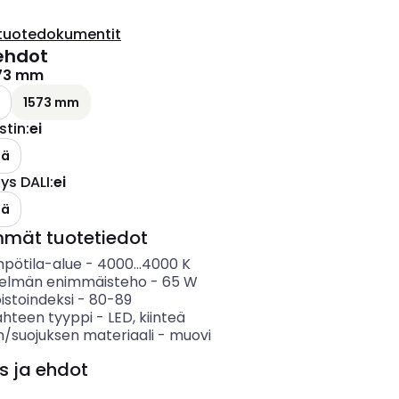
tuotedokumentit
ehdot
73 mm
1573 mm
stin
:
ei
lä
s DALI
:
ei
lä
mmät tuotetiedot
mpötila-alue
-
4000...4000
K
telmän enimmäisteho
-
65
W
istoindeksi
-
80-89
ähteen tyyppi
-
LED, kiinteä
n/suojuksen materiaali
-
muovi
s ja ehdot