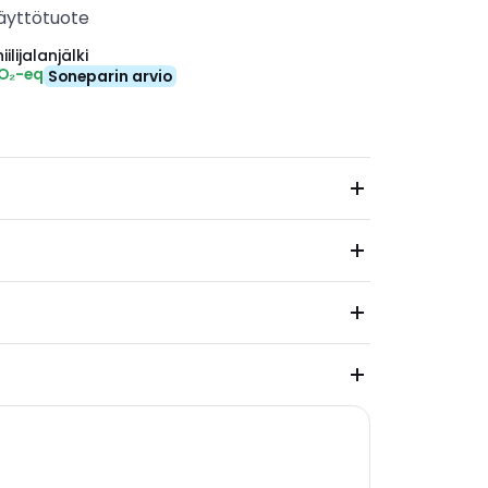
äyttötuote
ilijalanjälki
CO₂-eq
Soneparin arvio