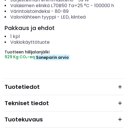
Valaisimen elinikä L70B50 Ta=25 °C
-
100000
h
Värintoistoindeksi
-
80-89
Valonlähteen tyyppi
-
LED, kiinteä
Pakkaus ja ehdot
1
kpl
Vakiokäyttötuote
Tuotteen hiilijalanjälki
929 Kg CO₂-eq
Soneparin arvio
Tuotetiedot
Tekniset tiedot
Tuotekuvaus