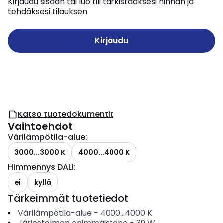
Kirjaudu sisään tai luo tili tarkistaaksesi hinnan ja
tehdäksesi tilauksen
Kirjaudu
Katso tuotedokumentit
Vaihtoehdot
Värilämpötila-alue
:
3000...3000 K
4000...4000 K
Himmennys DALI
:
ei
kyllä
Tärkeimmät tuotetiedot
Värilämpötila-alue
-
4000...4000
K
Järjestelmän enimmäisteho
-
39
W