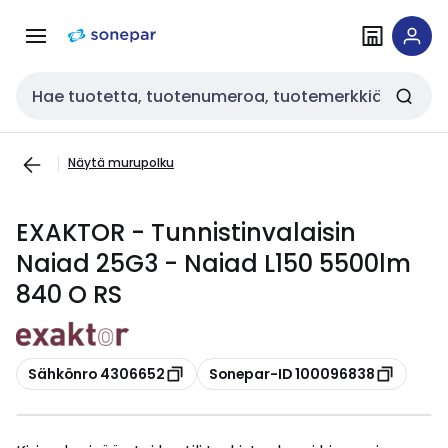
Siirry
Siirry
navigointiin
sisältöön
Haku
Näytä murupolku
EXAKTOR - Tunnistinvalaisin
Naiad 25G3 - Naiad L150 5500lm
840 O RS
Kopioi
Kopioi
Sähkönro 4306652
Sonepar-ID 100096838