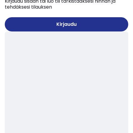
Kirjaudu sisään tai luo tili tarkistaaksesi hinnan ja
tehdäksesi tilauksen
Kirjaudu