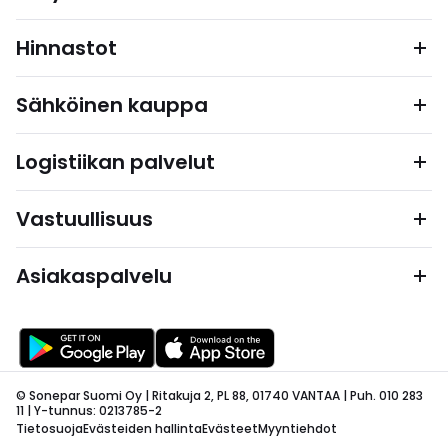
Hinnastot
Sähköinen kauppa
Logistiikan palvelut
Vastuullisuus
Asiakaspalvelu
© Sonepar Suomi Oy | Ritakuja 2, PL 88, 01740 VANTAA | Puh. 010 283
11 | Y-tunnus: 0213785-2
Tietosuoja
Evästeiden hallinta
Evästeet
Myyntiehdot