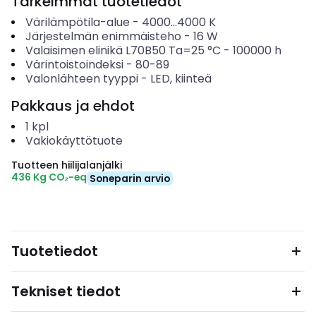
Tärkeimmät tuotetiedot
Värilämpötila-alue
-
4000...4000
K
Järjestelmän enimmäisteho
-
16
W
Valaisimen elinikä L70B50 Ta=25 °C
-
100000
h
Värintoistoindeksi
-
80-89
Valonlähteen tyyppi
-
LED, kiinteä
Pakkaus ja ehdot
1
kpl
Vakiokäyttötuote
Tuotteen hiilijalanjälki
436 Kg CO₂-eq
Soneparin arvio
Tuotetiedot
Tekniset tiedot