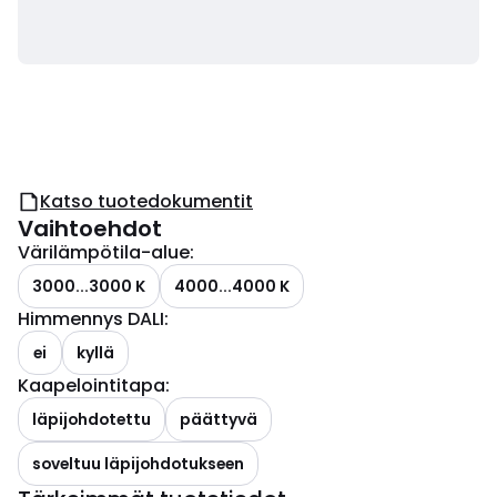
Katso tuotedokumentit
Vaihtoehdot
Värilämpötila-alue
:
3000...3000 K
4000...4000 K
Himmennys DALI
:
ei
kyllä
Kaapelointitapa
:
läpijohdotettu
päättyvä
soveltuu läpijohdotukseen