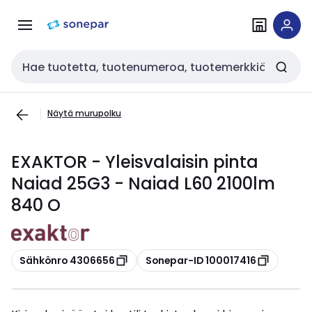
Siirry
Siirry
navigointiin
sisältöön
Haku
Näytä murupolku
EXAKTOR - Yleisvalaisin pinta
Naiad 25G3 - Naiad L60 2100lm
840 O
Kopioi
Kopioi
Sähkönro 4306656
Sonepar-ID 100017416