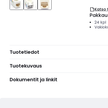
Katso 
Pakkau
24
kpl
Vakiok
Tuotetiedot
Tuotekuvaus
Dokumentit ja linkit