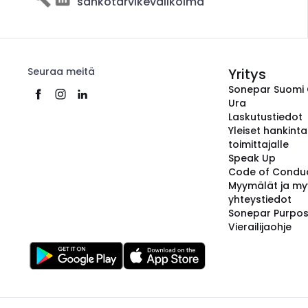
sähkötarvikevalikoima
Seuraa meitä
Yritys
Sonepar Suomi
Ura
Laskutustiedot
Yleiset hankint
toimittajalle
Speak Up
Code of Condu
Myymälät ja my
yhteystiedot
Sonepar Purpo
Vierailijaohje