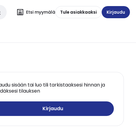
Etsi myymälä
Tule asiakkaaksi
Kirjaudu
jaudu sisään tai luo tili tarkistaaksesi hinnan ja
däksesi tilauksen
Kirjaudu