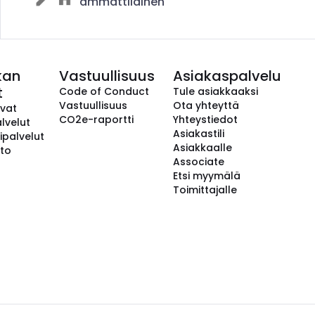
ammattilainen
kan
Vastuullisuus
Asiakaspalvelu
t
Code of Conduct
Tule asiakkaaksi
Vastuullisuus
Ota yhteyttä
avat
CO2e-raportti
Yhteystiedot
lvelut
Asiakastili
ipalvelut
Asiakkaalle
to
Associate
Etsi myymälä
Toimittajalle