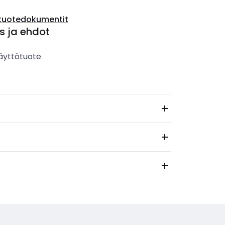
tuotedokumentit
s ja ehdot
äyttötuote