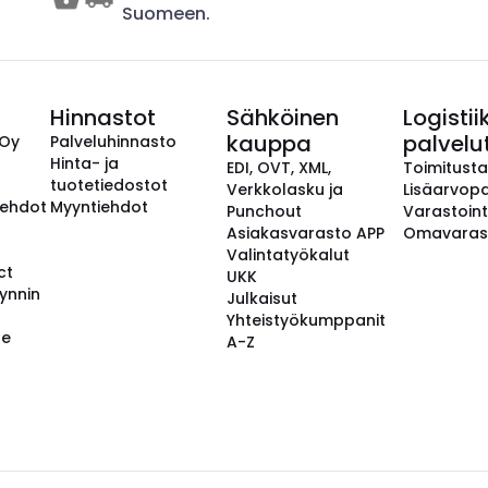
Suomeen.
Hinnastot
Sähköinen
Logistii
kauppa
palvelu
 Oy
Palveluhinnasto
Hinta- ja
EDI, OVT, XML,
Toimitust
tuotetiedostot
Verkkolasku ja
Lisäarvopa
aehdot
Myyntiehdot
Punchout
Varastoint
Asiakasvarasto APP
Omavaras
Valintatyökalut
ct
UKK
ynnin
Julkaisut
Yhteistyökumppanit
se
A-Z