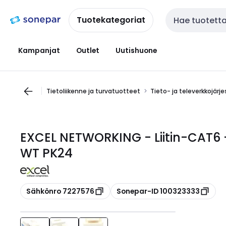
Siirry
Siirry
navigointiin
sisältöön
Tuotekategoriat
Haku
Kampanjat
Outlet
Uutishuone
Tietoliikenne ja turvatuotteet
Tieto- ja televerkkojärj
EXCEL NETWORKING - Liitin-CAT6
WT PK24
Kopioi
Kopioi
Sähkönro 7227576
Sonepar-ID 100323333