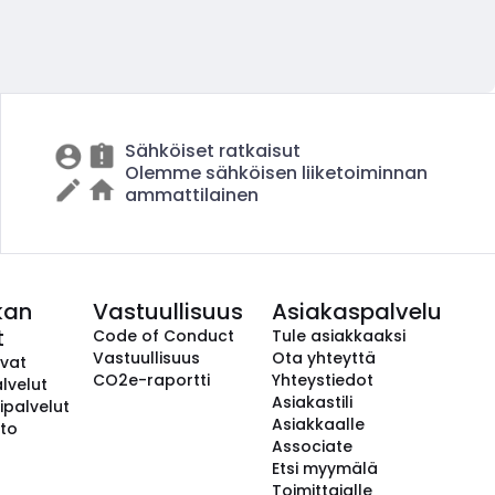
Sähköiset ratkaisut
Olemme sähköisen liiketoiminnan
ammattilainen
kan
Vastuullisuus
Asiakaspalvelu
t
Code of Conduct
Tule asiakkaaksi
Vastuullisuus
Ota yhteyttä
avat
CO2e-raportti
Yhteystiedot
lvelut
Asiakastili
ipalvelut
Asiakkaalle
to
Associate
Etsi myymälä
Toimittajalle