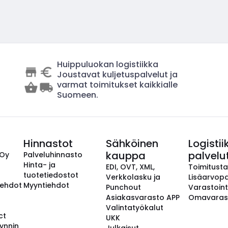
Huippuluokan logistiikka
Joustavat kuljetuspalvelut ja
varmat toimitukset kaikkialle
Suomeen.
Hinnastot
Sähköinen
Logistii
kauppa
palvelu
 Oy
Palveluhinnasto
Hinta- ja
EDI, OVT, XML,
Toimitust
tuotetiedostot
Verkkolasku ja
Lisäarvopa
aehdot
Myyntiehdot
Punchout
Varastoint
Asiakasvarasto APP
Omavaras
Valintatyökalut
ct
UKK
ynnin