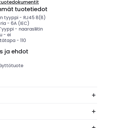
tuotedokumentit
mmät tuotetiedot
en tyyppi
-
RJ45 8(8)
ria
-
6A (IEC)
 Tyyppi
-
naarasliitin
u
-
ei
tätapa
-
110
s ja ehdot
äyttötuote