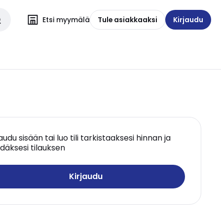
Etsi myymälä
Tule asiakkaaksi
Kirjaudu
jaudu sisään tai luo tili tarkistaaksesi hinnan ja
däksesi tilauksen
Kirjaudu