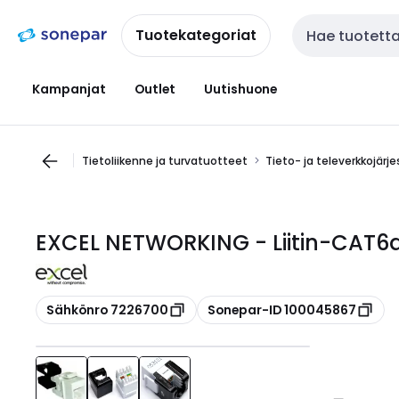
Siirry
Siirry
navigointiin
sisältöön
Tuotekategoriat
Haku
Kampanjat
Outlet
Uutishuone
Tietoliikenne ja turvatuotteet
Tieto- ja televerkkojärj
EXCEL NETWORKING - Liitin-CAT6
Kopioi
Kopioi
Sähkönro 7226700
Sonepar-ID 100045867