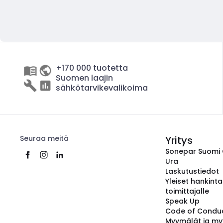
+170 000 tuotetta
Suomen laajin
sähkötarvikevalikoima
Seuraa meitä
Yritys
Sonepar Suomi
Ura
Laskutustiedot
Yleiset hankint
toimittajalle
Speak Up
Code of Condu
Myymälät ja my