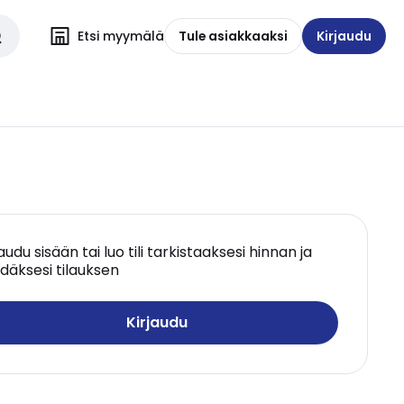
Etsi myymälä
Tule asiakkaaksi
Kirjaudu
jaudu sisään tai luo tili tarkistaaksesi hinnan ja
däksesi tilauksen
Kirjaudu