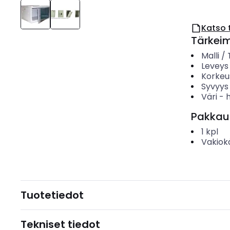
Katso 
Tärkei
Malli /
Leveys
Korkeu
Syvyys
Väri
-
Pakkau
1
kpl
Vakiok
Tuotetiedot
Tekniset tiedot