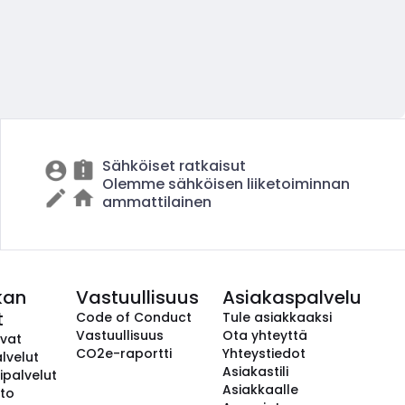
Sähköiset ratkaisut
Olemme sähköisen liiketoiminnan
ammattilainen
kan
Vastuullisuus
Asiakaspalvelu
t
Code of Conduct
Tule asiakkaaksi
Vastuullisuus
Ota yhteyttä
avat
CO2e-raportti
Yhteystiedot
lvelut
Asiakastili
ipalvelut
Asiakkaalle
to