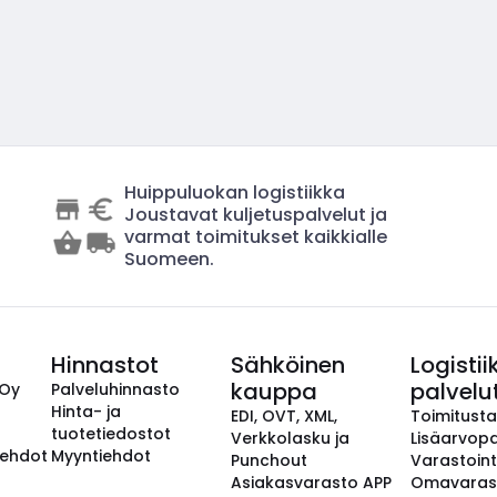
Huippuluokan logistiikka
Joustavat kuljetuspalvelut ja
varmat toimitukset kaikkialle
Suomeen.
Hinnastot
Sähköinen
Logistii
kauppa
palvelu
 Oy
Palveluhinnasto
Hinta- ja
EDI, OVT, XML,
Toimitust
tuotetiedostot
Verkkolasku ja
Lisäarvopa
aehdot
Myyntiehdot
Punchout
Varastoint
Asiakasvarasto APP
Omavaras