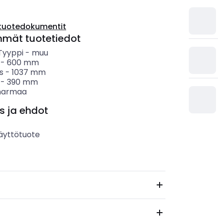
tuotedokumentit
mmät tuotetiedot
 Tyyppi
-
muu
-
600
mm
s
-
1037
mm
-
390
mm
harmaa
s ja ehdot
äyttötuote