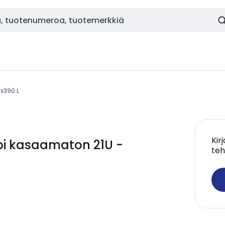
x390 L
Kir
i kasaamaton 21U -
teh