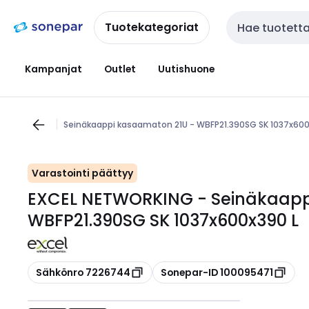
Siirry
Siirry
navigointiin
sisältöön
Tuotekategoriat
Haku
Kampanjat
Outlet
Uutishuone
Seinäkaappi kasaamaton 21U - WBFP21.390SG SK 1037x600
Varastointi päättyy
EXCEL NETWORKING - Seinäkaapp
WBFP21.390SG SK 1037x600x390 L
Kopioi
Kopioi
Sähkönro 7226744
Sonepar-ID 100095471