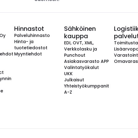
Hinnastot
Sähköinen
Logistii
kauppa
palvelu
 Oy
Palveluhinnasto
Hinta- ja
EDI, OVT, XML,
Toimitust
tuotetiedostot
Verkkolasku ja
Lisäarvopa
aehdot
Myyntiehdot
Punchout
Varastoint
Asiakasvarasto APP
Omavaras
Valintatyökalut
ct
UKK
ynnin
Julkaisut
Yhteistyökumppanit
se
A-Z