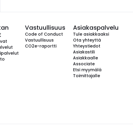
kan
Vastuullisuus
Asiakaspalvelu
t
Code of Conduct
Tule asiakkaaksi
Vastuullisuus
Ota yhteyttä
avat
CO2e-raportti
Yhteystiedot
lvelut
Asiakastili
ipalvelut
Asiakkaalle
to
Associate
Etsi myymälä
Toimittajalle