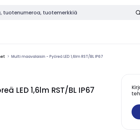
met
Multi maavalaisin - Pyöreä LED 1,6lm RST/BL IP67
Kir
reä LED 1,6lm RST/BL IP67
teh