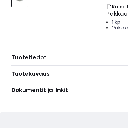
Katso 
Pakkau
1
kpl
Vakiok
Tuotetiedot
Tuotekuvaus
Dokumentit ja linkit