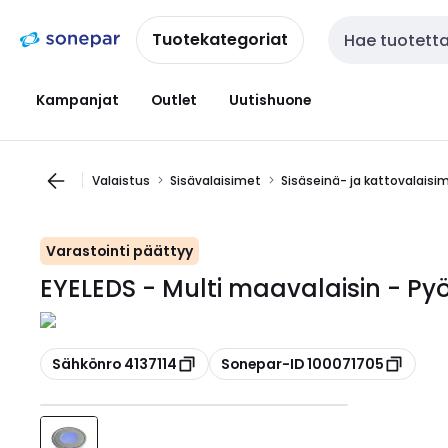
Siirry
Siirry
navigointiin
sisältöön
Tuotekategoriat
Haku
Kampanjat
Outlet
Uutishuone
Valaistus
Sisävalaisimet
Sisäseinä- ja kattovalaisi
Varastointi päättyy
EYELEDS - Multi maavalaisin - Pyö
Kopioi
Kopioi
Sähkönro 4137114
Sonepar-ID 100071705