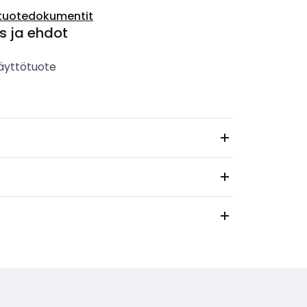
tuotedokumentit
s ja ehdot
äyttötuote