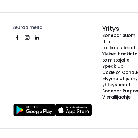
Seuraa meitä
Yritys
Sonepar Suomi
Ura
Laskutustiedot
Yleiset hankint
toimittajalle
Speak Up
Code of Condu
Myymälät ja my
yhteystiedot
Sonepar Purpo
Vierailijaohje