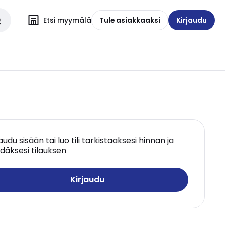
Etsi myymälä
Tule asiakkaaksi
Kirjaudu
jaudu sisään tai luo tili tarkistaaksesi hinnan ja
däksesi tilauksen
Kirjaudu