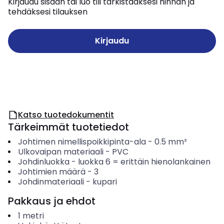
Kirjaudu sisään tai luo tili tarkistaaksesi hinnan ja
tehdäksesi tilauksen
Kirjaudu
Katso tuotedokumentit
Tärkeimmät tuotetiedot
Johtimen nimellispoikkipinta-ala
-
0.5
mm²
Ulkovaipan materiaali
-
PVC
Johdinluokka
-
luokka 6 = erittäin hienolankainen
Johtimien määrä
-
3
Johdinmateriaali
-
kupari
Pakkaus ja ehdot
1
metri