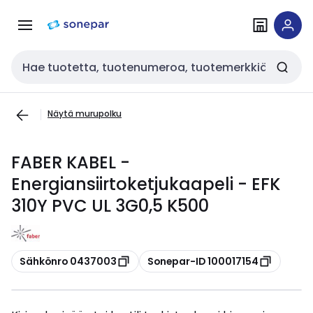
Siirry
Siirry
navigointiin
sisältöön
Haku
Näytä murupolku
FABER KABEL -
Energiansiirtoketjukaapeli - EFK
310Y PVC UL 3G0,5 K500
Kopioi
Kopioi
Sähkönro 0437003
Sonepar-ID 100017154