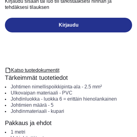
Kirjaudu sisään tai luo tili tarkistaaksesi hinnan ja
tehdäksesi tilauksen
Kirjaudu
Katso tuotedokumentit
Tärkeimmät tuotetiedot
Johtimen nimellispoikkipinta-ala
-
2.5
mm²
Ulkovaipan materiaali
-
PVC
Johdinluokka
-
luokka 6 = erittäin hienolankainen
Johtimien määrä
-
5
Johdinmateriaali
-
kupari
Pakkaus ja ehdot
1
metri