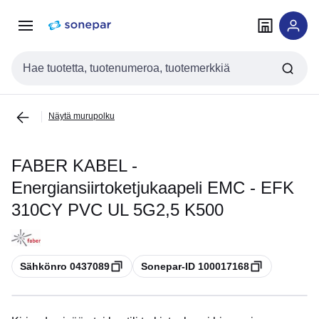
Siirry
Siirry
navigointiin
sisältöön
Haku
Näytä murupolku
FABER KABEL -
Energiansiirtoketjukaapeli EMC - EFK
310CY PVC UL 5G2,5 K500
Kopioi
Kopioi
Sähkönro 0437089
Sonepar-ID 100017168