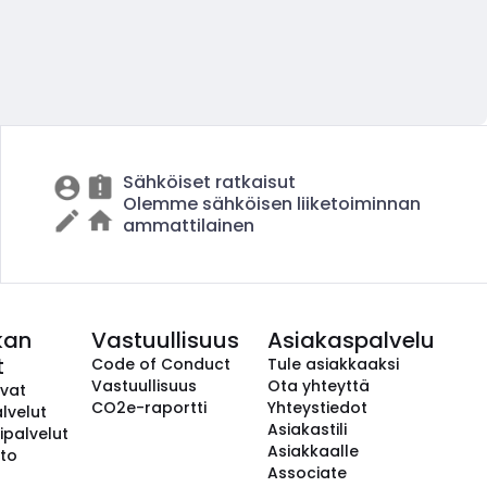
Sähköiset ratkaisut
Olemme sähköisen liiketoiminnan
ammattilainen
kan
Vastuullisuus
Asiakaspalvelu
t
Code of Conduct
Tule asiakkaaksi
Vastuullisuus
Ota yhteyttä
avat
CO2e-raportti
Yhteystiedot
lvelut
Asiakastili
ipalvelut
Asiakkaalle
to
Associate