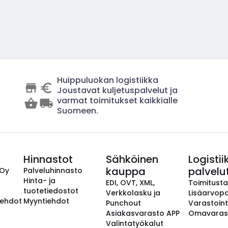
Huippuluokan logistiikka
Joustavat kuljetuspalvelut ja
varmat toimitukset kaikkialle
Suomeen.
Hinnastot
Sähköinen
Logistii
kauppa
palvelu
 Oy
Palveluhinnasto
Hinta- ja
EDI, OVT, XML,
Toimitust
tuotetiedostot
Verkkolasku ja
Lisäarvopa
aehdot
Myyntiehdot
Punchout
Varastoint
Asiakasvarasto APP
Omavaras
Valintatyökalut