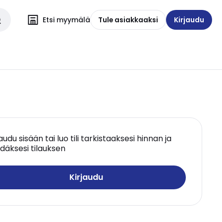
Etsi myymälä
Tule asiakkaaksi
Kirjaudu
jaudu sisään tai luo tili tarkistaaksesi hinnan ja
däksesi tilauksen
Kirjaudu