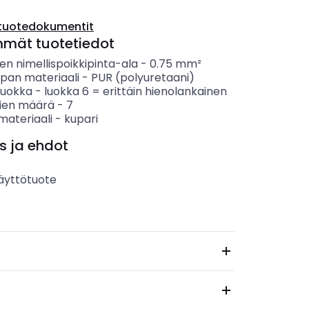
tuotedokumentit
mmät tuotetiedot
n nimellispoikkipinta-ala
-
0.75
mm²
ipan materiaali
-
PUR (polyuretaani)
luokka
-
luokka 6 = erittäin hienolankainen
ien määrä
-
7
materiaali
-
kupari
s ja ehdot
äyttötuote