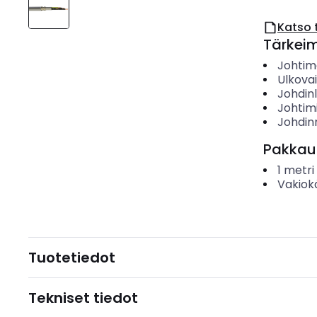
Katso 
Tärkei
Johtime
Ulkova
Johdin
Johtim
Johdin
Pakkau
1
metri
Vakiok
Tuotetiedot
Tekniset tiedot