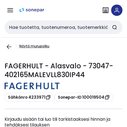
Siirry
Siirry
navigointiin
sisältöön
Haku
Näytä murupolku
FAGERHULT - Alasvalo - 73047-
402165MALEVLL830IP44
Kopioi
Kopioi
Sähkönro 4233971
Sonepar-ID 100019504
Kirjaudu sisään tai luo tili tarkistaaksesi hinnan ja
tehdäksesi tilauksen