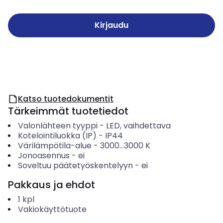
Kirjaudu
Katso tuotedokumentit
Tärkeimmät tuotetiedot
Valonlähteen tyyppi
-
LED, vaihdettava
Kotelointiluokka (IP)
-
IP44
Värilämpötila-alue
-
3000...3000
K
Jonoasennus
-
ei
Soveltuu päätetyöskentelyyn
-
ei
Pakkaus ja ehdot
1
kpl
Vakiokäyttötuote