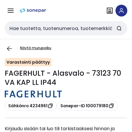
Siirry
Siirry
navigointiin
sisältöön
Haku
Näytä murupolku
Varastointi päättyy
FAGERHULT - Alasvalo - 73123 70
VA KAP LL IP44
Kopioi
Kopioi
Sähkönro 4234961
Sonepar-ID 100079180
Kirjaudu sisään tai luo tili tarkistaaksesi hinnan ja