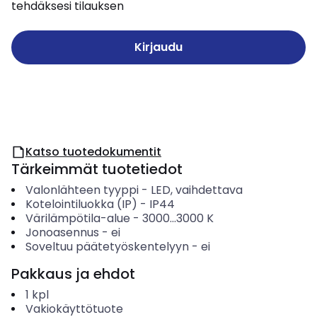
tehdäksesi tilauksen
Kirjaudu
Katso tuotedokumentit
Tärkeimmät tuotetiedot
Valonlähteen tyyppi
-
LED, vaihdettava
Kotelointiluokka (IP)
-
IP44
Värilämpötila-alue
-
3000...3000
K
Jonoasennus
-
ei
Soveltuu päätetyöskentelyyn
-
ei
Pakkaus ja ehdot
1
kpl
Vakiokäyttötuote