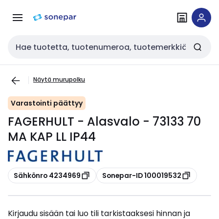
Siirry
Siirry
navigointiin
sisältöön
Haku
Näytä murupolku
Varastointi päättyy
FAGERHULT - Alasvalo - 73133 70
MA KAP LL IP44
Kopioi
Kopioi
Sähkönro 4234969
Sonepar-ID 100019532
Kirjaudu sisään tai luo tili tarkistaaksesi hinnan ja