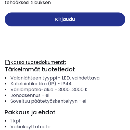
tehdäksesi tilauksen
Kirjaudu
Katso tuotedokumentit
Tärkeimmät tuotetiedot
Valonlähteen tyyppi
-
LED, vaihdettava
Kotelointiluokka (IP)
-
IP44
Värilämpötila-alue
-
3000...3000
K
Jonoasennus
-
ei
Soveltuu päätetyöskentelyyn
-
ei
Pakkaus ja ehdot
1
kpl
Vakiokäyttötuote