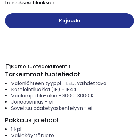
tehdäksesi tilauksen
Kirjaudu
Katso tuotedokumentit
Tärkeimmät tuotetiedot
Valonlähteen tyyppi
-
LED, vaihdettava
Kotelointiluokka (IP)
-
IP44
Värilämpötila-alue
-
3000...3000
K
Jonoasennus
-
ei
Soveltuu päätetyöskentelyyn
-
ei
Pakkaus ja ehdot
1
kpl
Vakiokäyttötuote