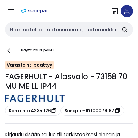
Siirry
Siirry
navigointiin
sisältöön
Haku
Näytä murupolku
Varastointi päättyy
FAGERHULT - Alasvalo - 73158 70
MU ME LL IP44
Kopioi
Kopioi
Sähkönro 4235026
Sonepar-ID 100079187
Kirjaudu sisään tai luo tili tarkistaaksesi hinnan ja