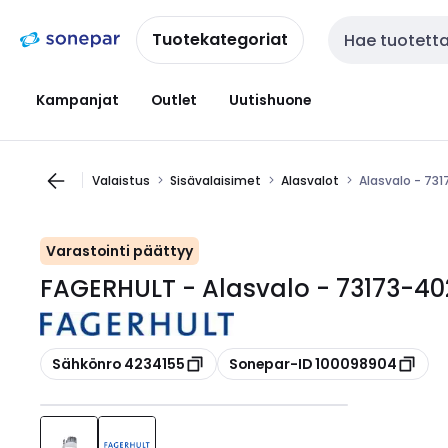
Siirry
Siirry
navigointiin
sisältöön
Tuotekategoriat
Haku
Kampanjat
Outlet
Uutishuone
Valaistus
Sisävalaisimet
Alasvalot
Alasvalo - 7
Varastointi päättyy
FAGERHULT - Alasvalo - 73173-
Kopioi
Kopioi
Sähkönro 4234155
Sonepar-ID 100098904