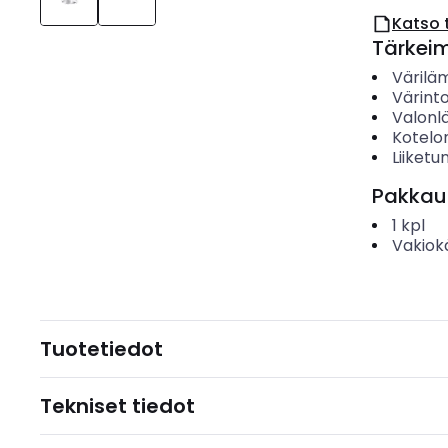
Katso 
Tärkei
Värilä
Värinto
Valonl
Kotelo
Liiketu
Pakkau
1
kpl
Vakiok
Tuotetiedot
Tekniset tiedot