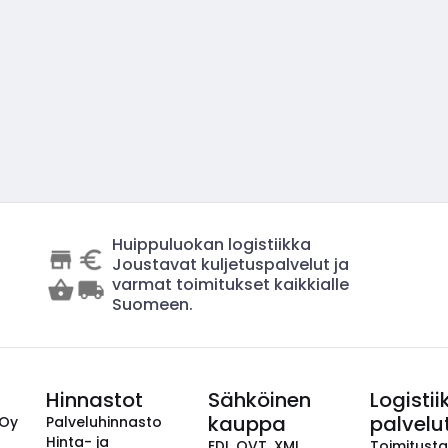
Huippuluokan logistiikka
Joustavat kuljetuspalvelut ja
varmat toimitukset kaikkialle
Suomeen.
Hinnastot
Sähköinen
Logistii
kauppa
palvelu
 Oy
Palveluhinnasto
Hinta- ja
EDI, OVT, XML,
Toimitust