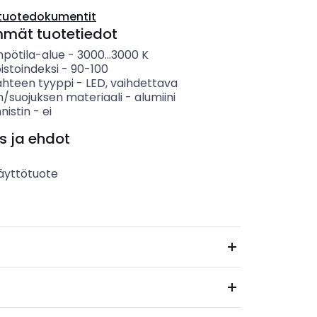
tuotedokumentit
mmät tuotetiedot
mpötila-alue
-
3000...3000
K
istoindeksi
-
90-100
ähteen tyyppi
-
LED, vaihdettava
n/suojuksen materiaali
-
alumiini
nnistin
-
ei
s ja ehdot
äyttötuote