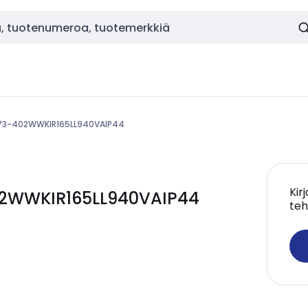
3173-402WWKIR165LL940VAIP44
Kir
402WWKIR165LL940VAIP44
teh