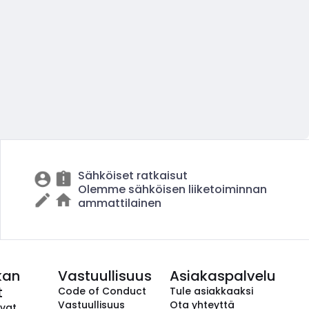
Sähköiset ratkaisut
Olemme sähköisen liiketoiminnan
ammattilainen
kan
Vastuullisuus
Asiakaspalvelu
t
Code of Conduct
Tule asiakkaaksi
Vastuullisuus
Ota yhteyttä
avat