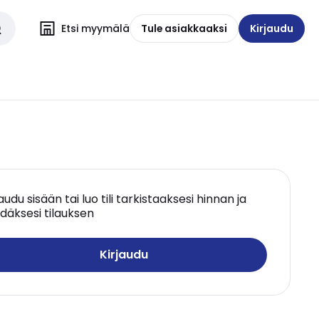
Etsi myymälä
Tule asiakkaaksi
Kirjaudu
jaudu sisään tai luo tili tarkistaaksesi hinnan ja
däksesi tilauksen
Kirjaudu