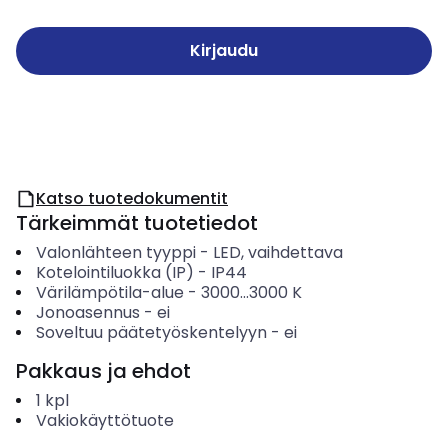
Kirjaudu
Katso tuotedokumentit
Tärkeimmät tuotetiedot
Valonlähteen tyyppi
-
LED, vaihdettava
Kotelointiluokka (IP)
-
IP44
Värilämpötila-alue
-
3000...3000
K
Jonoasennus
-
ei
Soveltuu päätetyöskentelyyn
-
ei
Pakkaus ja ehdot
1
kpl
Vakiokäyttötuote