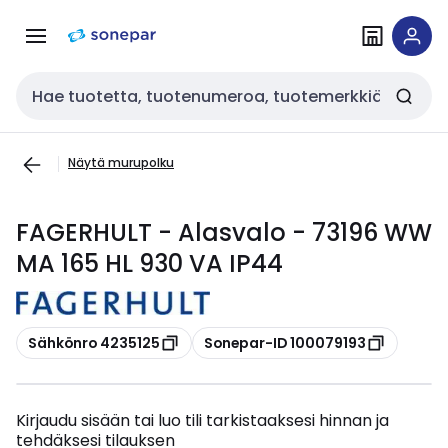
Siirry
Siirry
navigointiin
sisältöön
Haku
Näytä murupolku
FAGERHULT - Alasvalo - 73196 WW
MA 165 HL 930 VA IP44
Kopioi
Kopioi
Sähkönro 4235125
Sonepar-ID 100079193
Kirjaudu sisään tai luo tili tarkistaaksesi hinnan ja
tehdäksesi tilauksen