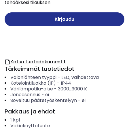
tehdäksesi tilauksen
Kirjaudu
Katso tuotedokumentit
Tärkeimmät tuotetiedot
Valonlähteen tyyppi
-
LED, vaihdettava
Kotelointiluokka (IP)
-
IP44
Värilämpötila-alue
-
3000...3000
K
Jonoasennus
-
ei
Soveltuu päätetyöskentelyyn
-
ei
Pakkaus ja ehdot
1
kpl
Vakiokäyttötuote