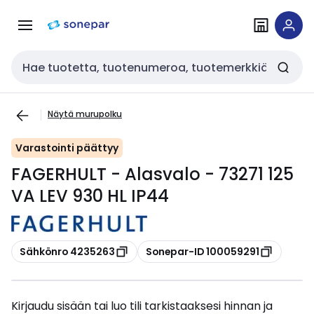
Siirry
Siirry
navigointiin
sisältöön
Haku
Näytä murupolku
Varastointi päättyy
FAGERHULT - Alasvalo - 73271 125
VA LEV 930 HL IP44
Kopioi
Kopioi
Sähkönro 4235263
Sonepar-ID 100059291
Kirjaudu sisään tai luo tili tarkistaaksesi hinnan ja