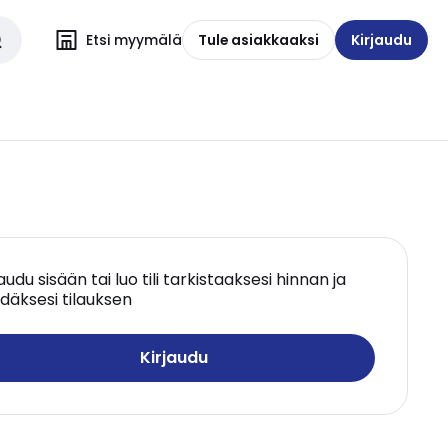
Etsi myymälä
Tule asiakkaaksi
Kirjaudu
jaudu sisään tai luo tili tarkistaaksesi hinnan ja
däksesi tilauksen
Kirjaudu