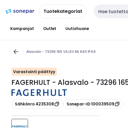
Siirry
Siirry
navigointiin
sisältöön
Tuotekategoriat
Haku
Kampanjat
Outlet
Uutishuone
Alasvalo - 73296 165 VA LEV ML 840 IP44
Varastointi päättyy
FAGERHULT - Alasvalo - 73296 165
Kopioi
Kopioi
Sähkönro 4235308
Sonepar-ID 100039509