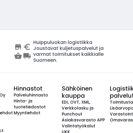
Huippuluokan logistiikka
Joustavat kuljetuspalvelut ja
varmat toimitukset kaikkialle
Suomeen.
Hinnastot
Sähköinen
Logistii
kauppa
palvelu
 Oy
Palveluhinnasto
Hinta- ja
EDI, OVT, XML,
Toimitust
tuotetiedostot
Verkkolasku ja
Lisäarvopa
aehdot
Myyntiehdot
Punchout
Varastoint
Asiakasvarasto APP
Omavaras
Valintatyökalut
ct
UKK