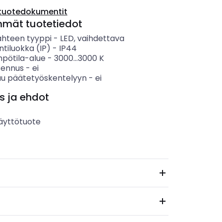
tuotedokumentit
mmät tuotetiedot
ähteen tyyppi
-
LED, vaihdettava
ntiluokka (IP)
-
IP44
mpötila-alue
-
3000...3000
K
sennus
-
ei
uu päätetyöskentelyyn
-
ei
s ja ehdot
äyttötuote