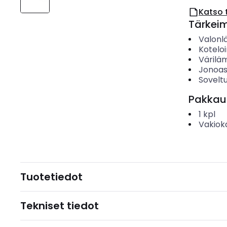
Katso 
Tärkei
Valonl
Koteloi
Värilä
Jonoa
Sovelt
Pakkau
1
kpl
Vakiok
Tuotetiedot
Tekniset tiedot