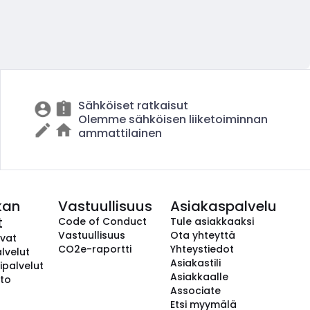
Sähköiset ratkaisut
Olemme sähköisen liiketoiminnan
ammattilainen
kan
Vastuullisuus
Asiakaspalvelu
t
Code of Conduct
Tule asiakkaaksi
Vastuullisuus
Ota yhteyttä
avat
CO2e-raportti
Yhteystiedot
lvelut
Asiakastili
ipalvelut
Asiakkaalle
to
Associate
Etsi myymälä