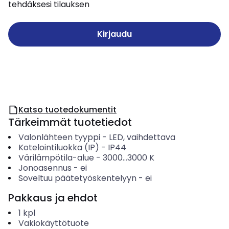
tehdäksesi tilauksen
Kirjaudu
Katso tuotedokumentit
Tärkeimmät tuotetiedot
Valonlähteen tyyppi
-
LED, vaihdettava
Kotelointiluokka (IP)
-
IP44
Värilämpötila-alue
-
3000...3000
K
Jonoasennus
-
ei
Soveltuu päätetyöskentelyyn
-
ei
Pakkaus ja ehdot
1
kpl
Vakiokäyttötuote