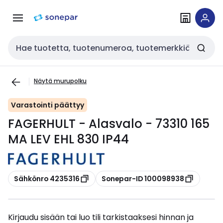
Siirry
Siirry
navigointiin
sisältöön
Haku
Näytä murupolku
Varastointi päättyy
FAGERHULT - Alasvalo - 73310 165
MA LEV EHL 830 IP44
Kopioi
Kopioi
Sähkönro 4235316
Sonepar-ID 100098938
Kirjaudu sisään tai luo tili tarkistaaksesi hinnan ja