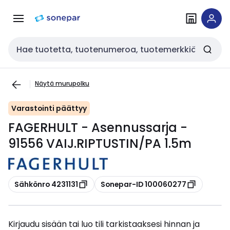
Siirry
Siirry
navigointiin
sisältöön
Haku
Näytä murupolku
Varastointi päättyy
FAGERHULT - Asennussarja -
91556 VAIJ.RIPTUSTIN/PA 1.5m
Kopioi
Kopioi
Sähkönro 4231131
Sonepar-ID 100060277
Kirjaudu sisään tai luo tili tarkistaaksesi hinnan ja