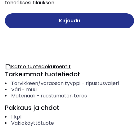
tehdäksesi tilauksen
Kirjaudu
Katso tuotedokumentit
Tärkeimmät tuotetiedot
Tarvikkeen/varaosan tyyppi
-
ripustusvaijeri
Väri
-
muu
Materiaali
-
ruostumaton teräs
Pakkaus ja ehdot
1
kpl
Vakiokäyttötuote