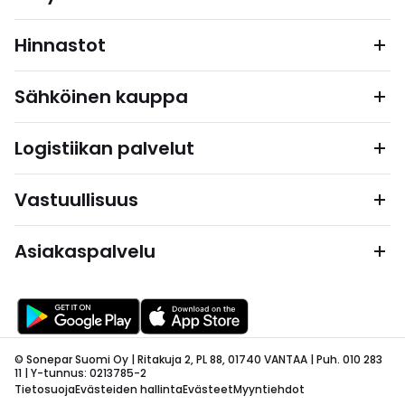
Hinnastot
Sähköinen kauppa
Logistiikan palvelut
Vastuullisuus
Asiakaspalvelu
© Sonepar Suomi Oy | Ritakuja 2, PL 88, 01740 VANTAA | Puh. 010 283
11 | Y-tunnus: 0213785-2
Tietosuoja
Evästeiden hallinta
Evästeet
Myyntiehdot