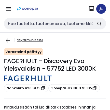
Siirry
Siirry
navigointiin
sisältöön
Haku
Näytä murupolku
Varastointi päättyy
FAGERHULT - Discovery Evo
Yleisvalaisin - 57752 LED 3000K
Kopioi
Kopioi
Sähkönro 4236479
Sonepar-ID 100078835
Kirjaudu sisään tai luo tili tarkistaaksesi hinnan ja