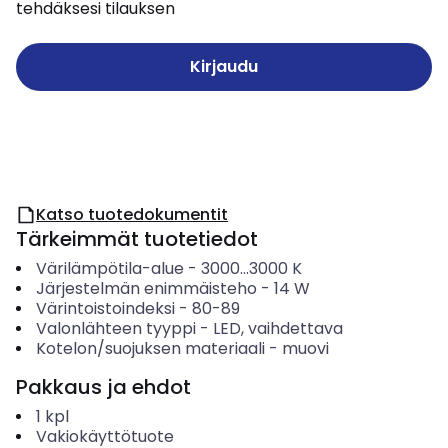
tehdäksesi tilauksen
Kirjaudu
Katso tuotedokumentit
Tärkeimmät tuotetiedot
Värilämpötila-alue
-
3000...3000
K
Järjestelmän enimmäisteho
-
14
W
Värintoistoindeksi
-
80-89
Valonlähteen tyyppi
-
LED, vaihdettava
Kotelon/suojuksen materiaali
-
muovi
Pakkaus ja ehdot
1
kpl
Vakiokäyttötuote