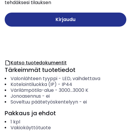
tehdäksesi tilauksen
Kirjaudu
Katso tuotedokumentit
Tärkeimmät tuotetiedot
Valonlähteen tyyppi
-
LED, vaihdettava
Kotelointiluokka (IP)
-
IP44
Värilämpötila-alue
-
3000...3000
K
Jonoasennus
-
ei
Soveltuu päätetyöskentelyyn
-
ei
Pakkaus ja ehdot
1
kpl
Vakiokäyttötuote