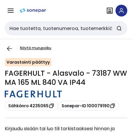
Siirry
Siirry
navigointiin
sisältöön
Haku
Näytä murupolku
Varastointi päättyy
FAGERHULT - Alasvalo - 73187 WW
MA 165 ML 840 VA IP44
Kopioi
Kopioi
Sähkönro 4235065
Sonepar-ID 100079190
Kirjaudu sisään tai luo tili tarkistaaksesi hinnan ja