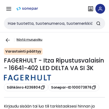
Siirry
Siirry
navigointiin
sisältöön
Haku
Näytä murupolku
Varastointi päättyy
FAGERHULT - Itza Ripustusvalaisin
- 16641-402 LED DELTA VA SI 3K
Kopioi
Kopioi
Sähkönro 4236804
Sonepar-ID 100073876
Kirjaudu sisään tai luo tili tarkistaaksesi hinnan ja