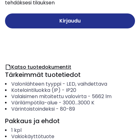
tehdäksesi tilauksen
Kirjaudu
Katso tuotedokumentit
Tärkeimmät tuotetiedot
Valonlähteen tyyppi
-
LED, vaihdettava
Kotelointiluokka (IP)
-
IP20
Valaisimen mitoitettu valovirta
-
5662
lm
Värilämpötila-alue
-
3000...3000
K
Värintoistoindeksi
-
80-89
Pakkaus ja ehdot
1
kpl
Vakiokäyttötuote