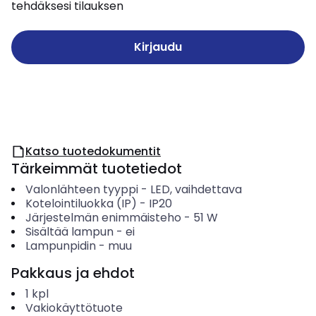
tehdäksesi tilauksen
Kirjaudu
Katso tuotedokumentit
Tärkeimmät tuotetiedot
Valonlähteen tyyppi
-
LED, vaihdettava
Kotelointiluokka (IP)
-
IP20
Järjestelmän enimmäisteho
-
51
W
Sisältää lampun
-
ei
Lampunpidin
-
muu
Pakkaus ja ehdot
1
kpl
Vakiokäyttötuote