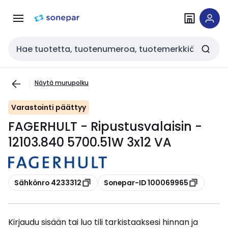
Siirry
Siirry
navigointiin
sisältöön
Haku
Näytä murupolku
Varastointi päättyy
FAGERHULT - Ripustusvalaisin -
12103.840 5700.51W 3x12 VA
Kopioi
Kopioi
Sähkönro 4233312
Sonepar-ID 100069965
Kirjaudu sisään tai luo tili tarkistaaksesi hinnan ja