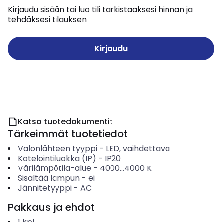
Kirjaudu sisään tai luo tili tarkistaaksesi hinnan ja
tehdäksesi tilauksen
Kirjaudu
Katso tuotedokumentit
Tärkeimmät tuotetiedot
Valonlähteen tyyppi
-
LED, vaihdettava
Kotelointiluokka (IP)
-
IP20
Värilämpötila-alue
-
4000...4000
K
Sisältää lampun
-
ei
Jännitetyyppi
-
AC
Pakkaus ja ehdot
1
kpl