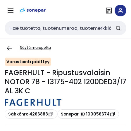
Siirry
Siirry
navigointiin
sisältöön
Haku
Näytä murupolku
Varastointi päättyy
FAGERHULT - Ripustusvalaisin
NOTOR 78 - 13175-402 1200DED3/I7
AL 3K C
Kopioi
Kopioi
Sähkönro 4266883
Sonepar-ID 100056674