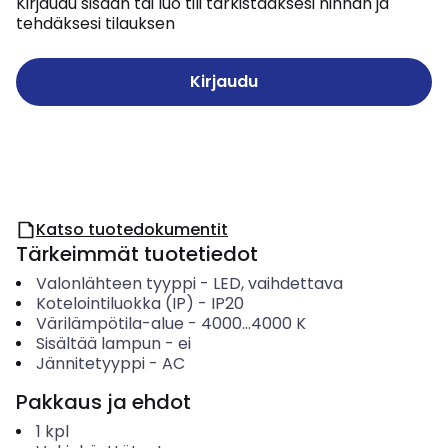
Kirjaudu sisään tai luo tili tarkistaaksesi hinnan ja
tehdäksesi tilauksen
Kirjaudu
Katso tuotedokumentit
Tärkeimmät tuotetiedot
Valonlähteen tyyppi
-
LED, vaihdettava
Kotelointiluokka (IP)
-
IP20
Värilämpötila-alue
-
4000...4000
K
Sisältää lampun
-
ei
Jännitetyyppi
-
AC
Pakkaus ja ehdot
1
kpl