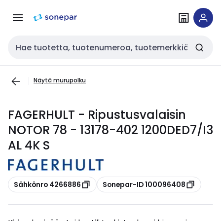
Siirry
Siirry
navigointiin
sisältöön
Haku
Näytä murupolku
FAGERHULT - Ripustusvalaisin
NOTOR 78 - 13178-402 1200DED7/I3
AL 4K S
Kopioi
Kopioi
Sähkönro 4266886
Sonepar-ID 100096408