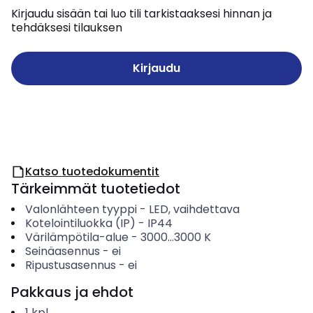
Kirjaudu sisään tai luo tili tarkistaaksesi hinnan ja
tehdäksesi tilauksen
Kirjaudu
Katso tuotedokumentit
Tärkeimmät tuotetiedot
Valonlähteen tyyppi
-
LED, vaihdettava
Kotelointiluokka (IP)
-
IP44
Värilämpötila-alue
-
3000...3000
K
Seinäasennus
-
ei
Ripustusasennus
-
ei
Pakkaus ja ehdot
1
kpl