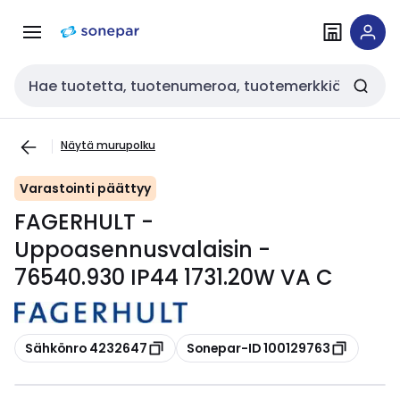
Siirry
Siirry
navigointiin
sisältöön
Haku
Näytä murupolku
Varastointi päättyy
FAGERHULT -
Uppoasennusvalaisin -
76540.930 IP44 1731.20W VA C
Kopioi
Kopioi
Sähkönro 4232647
Sonepar-ID 100129763