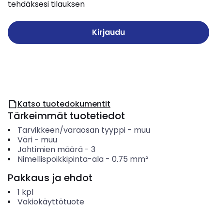
tehdäksesi tilauksen
Kirjaudu
Katso tuotedokumentit
Tärkeimmät tuotetiedot
Tarvikkeen/varaosan tyyppi
-
muu
Väri
-
muu
Johtimien määrä
-
3
Nimellispoikkipinta-ala
-
0.75
mm²
Pakkaus ja ehdot
1
kpl
Vakiokäyttötuote