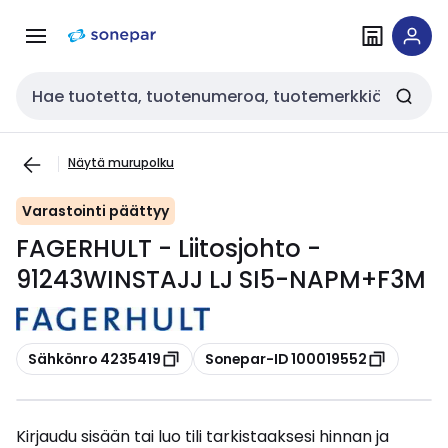
Siirry
Siirry
navigointiin
sisältöön
Haku
Näytä murupolku
Varastointi päättyy
FAGERHULT - Liitosjohto -
91243WINSTAJJ LJ SI5-NAPM+F3M
Kopioi
Kopioi
Sähkönro 4235419
Sonepar-ID 100019552
Kirjaudu sisään tai luo tili tarkistaaksesi hinnan ja