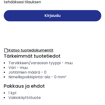
tehdäksesi tilauksen
Kirjaudu
Katso tuotedokumentit
Tärkeimmät tuotetiedot
Tarvikkeen/varaosan tyyppi
-
muu
Väri
-
muu
Johtimien määrä
-
0
Nimellispoikkipinta-ala
-
0
mm²
Pakkaus ja ehdot
1
kpl
Vakiokäyttötuote