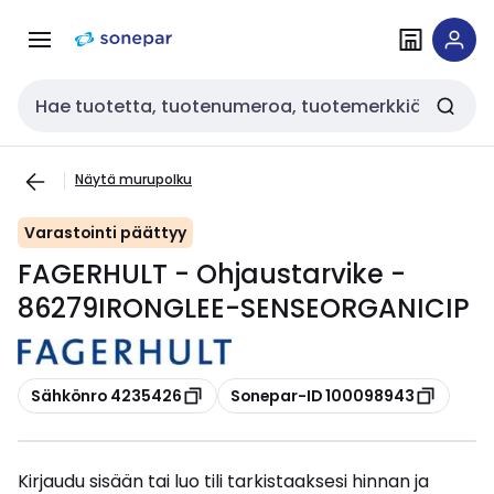
Siirry
Siirry
navigointiin
sisältöön
Haku
Näytä murupolku
Varastointi päättyy
FAGERHULT - Ohjaustarvike -
86279IRONGLEE-SENSEORGANICIP
Kopioi
Kopioi
Sähkönro 4235426
Sonepar-ID 100098943
Kirjaudu sisään tai luo tili tarkistaaksesi hinnan ja