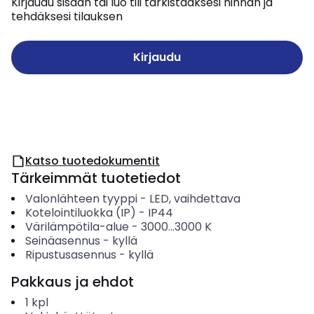
Kirjaudu sisään tai luo tili tarkistaaksesi hinnan ja
tehdäksesi tilauksen
Kirjaudu
Katso tuotedokumentit
Tärkeimmät tuotetiedot
Valonlähteen tyyppi
-
LED, vaihdettava
Kotelointiluokka (IP)
-
IP44
Värilämpötila-alue
-
3000...3000
K
Seinäasennus
-
kyllä
Ripustusasennus
-
kyllä
Pakkaus ja ehdot
1
kpl