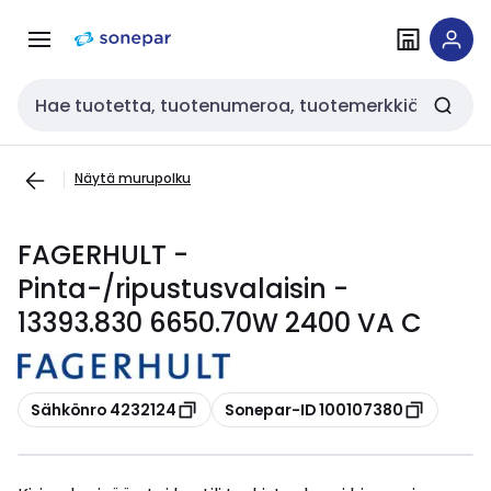
Siirry
Siirry
navigointiin
sisältöön
Haku
Näytä murupolku
FAGERHULT -
Pinta-/ripustusvalaisin -
13393.830 6650.70W 2400 VA C
Kopioi
Kopioi
Sähkönro 4232124
Sonepar-ID 100107380