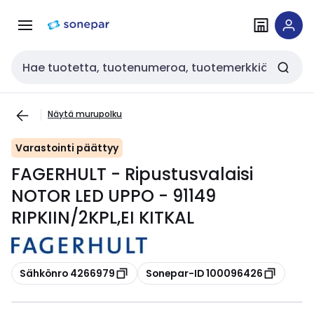
Siirry
Siirry
navigointiin
sisältöön
Haku
Näytä murupolku
Varastointi päättyy
FAGERHULT - Ripustusvalaisi
NOTOR LED UPPO - 91149
RIPKIIN/2KPL,EI KITKAL
Kopioi
Kopioi
Sähkönro 4266979
Sonepar-ID 100096426