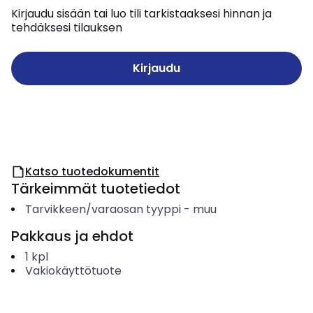
Kirjaudu sisään tai luo tili tarkistaaksesi hinnan ja
tehdäksesi tilauksen
Kirjaudu
Katso tuotedokumentit
Tärkeimmät tuotetiedot
Tarvikkeen/varaosan tyyppi
-
muu
Pakkaus ja ehdot
1
kpl
Vakiokäyttötuote