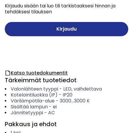
Kirjaudu sisään tai luo tili tarkistaaksesi hinnan ja
tehdäksesi tilauksen
Kirjaudu
Katso tuotedokumentit
Tärkeimmät tuotetiedot
Valonlähteen tyyppi
-
LED, vaihdettava
Kotelointiluokka (IP)
-
IP20
Värilämpötila-alue
-
3000...3000
K
Sisältää lampun
-
ei
Jännitetyyppi
-
AC
Pakkaus ja ehdot
1
kpl