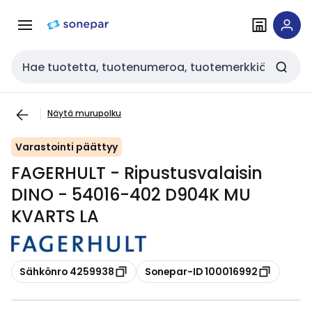
Siirry
Siirry
navigointiin
sisältöön
Haku
Näytä murupolku
Varastointi päättyy
FAGERHULT - Ripustusvalaisin
DINO - 54016-402 D904K MU
KVARTS LA
Kopioi
Kopioi
Sähkönro 4259938
Sonepar-ID 100016992