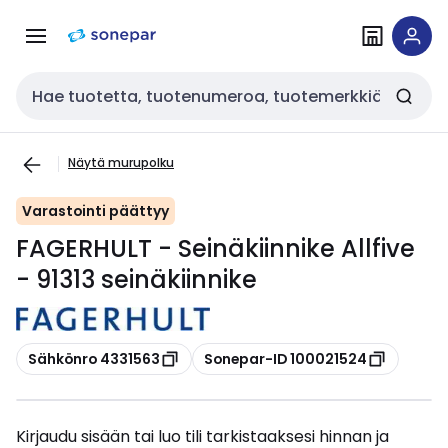
Siirry
Siirry
navigointiin
sisältöön
Haku
Näytä murupolku
Varastointi päättyy
FAGERHULT - Seinäkiinnike Allfive
- 91313 seinäkiinnike
Kopioi
Kopioi
Sähkönro 4331563
Sonepar-ID 100021524
Kirjaudu sisään tai luo tili tarkistaaksesi hinnan ja