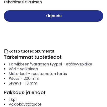
tehdäksesi tilauksen
Kirjaudu
Katso tuotedokumentit
Tärkeimmät tuotetiedot
Tarvikkeen/varaosan tyyppi
-
etäisyyspidike
Väri
-
valkoinen
Materiaali
-
ruostumaton teräs
Pituus
-
200
mm
Leveys
-
13
mm
Pakkaus ja ehdot
1
kpl
Vakiokäyttötuote