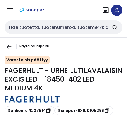
Siirry
Siirry
navigointiin
sisältöön
Haku
Näytä murupolku
Varastointi päättyy
FAGERHULT - URHEILUTILAVALAISIN
EXCIS LED - 18450-402 LED
MEDIUM 4K
Kopioi
Kopioi
Sähkönro 4237914
Sonepar-ID 100105296