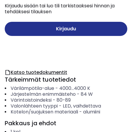
Kirjaudu sisään tai luo tili tarkistaaksesi hinnan ja
tehdäksesi tilauksen
Kirjaudu
Katso tuotedokumentit
Tärkeimmät tuotetiedot
Värilämpötila-alue
-
4000...4000
K
Järjestelmän enimmäisteho
-
84
W
Värintoistoindeksi
-
80-89
Valonlähteen tyyppi
-
LED, vaihdettava
Kotelon/suojuksen materiaali
-
alumiini
Pakkaus ja ehdot
1
kpl