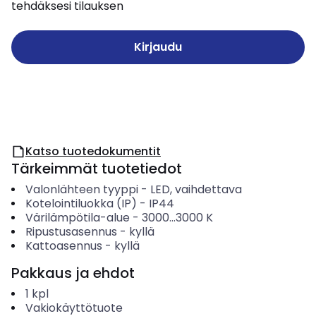
tehdäksesi tilauksen
Kirjaudu
Katso tuotedokumentit
Tärkeimmät tuotetiedot
Valonlähteen tyyppi
-
LED, vaihdettava
Kotelointiluokka (IP)
-
IP44
Värilämpötila-alue
-
3000...3000
K
Ripustusasennus
-
kyllä
Kattoasennus
-
kyllä
Pakkaus ja ehdot
1
kpl
Vakiokäyttötuote