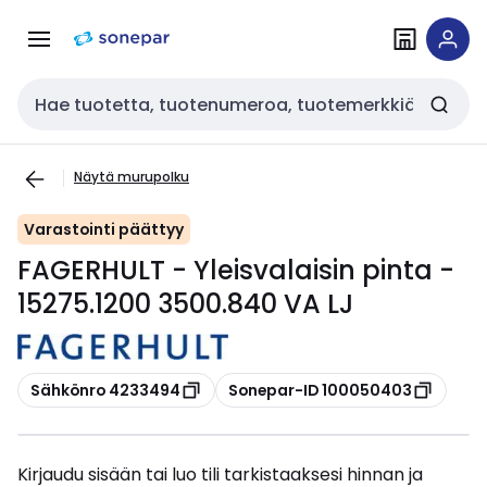
Siirry
Siirry
navigointiin
sisältöön
Haku
Näytä murupolku
Varastointi päättyy
FAGERHULT - Yleisvalaisin pinta -
15275.1200 3500.840 VA LJ
Kopioi
Kopioi
Sähkönro 4233494
Sonepar-ID 100050403
Kirjaudu sisään tai luo tili tarkistaaksesi hinnan ja