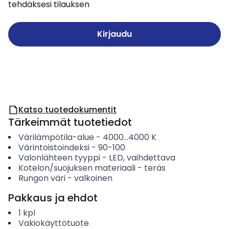
tehdäksesi tilauksen
Kirjaudu
Katso tuotedokumentit
Tärkeimmät tuotetiedot
Värilämpötila-alue
-
4000...4000
K
Värintoistoindeksi
-
90-100
Valonlähteen tyyppi
-
LED, vaihdettava
Kotelon/suojuksen materiaali
-
teräs
Rungon väri
-
valkoinen
Pakkaus ja ehdot
1
kpl
Vakiokäyttötuote