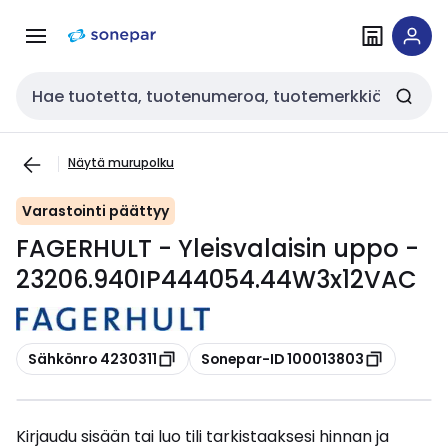
Siirry
Siirry
navigointiin
sisältöön
Haku
Näytä murupolku
Varastointi päättyy
FAGERHULT - Yleisvalaisin uppo -
23206.940IP444054.44W3x12VAC
Kopioi
Kopioi
Sähkönro 4230311
Sonepar-ID 100013803
Kirjaudu sisään tai luo tili tarkistaaksesi hinnan ja