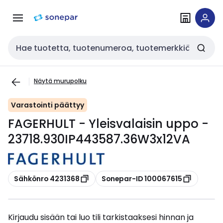
Siirry
Siirry
navigointiin
sisältöön
Haku
Näytä murupolku
Varastointi päättyy
FAGERHULT - Yleisvalaisin uppo -
23718.930IP443587.36W3x12VA
Kopioi
Kopioi
Sähkönro 4231368
Sonepar-ID 100067615
Kirjaudu sisään tai luo tili tarkistaaksesi hinnan ja