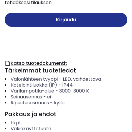
tehdäksesi tilauksen
Kirjaudu
Katso tuotedokumentit
Tärkeimmät tuotetiedot
Valonlähteen tyyppi
-
LED, vaihdettava
Kotelointiluokka (IP)
-
IP44
Värilämpötila-alue
-
3000...3000
K
Seinäasennus
-
ei
Ripustusasennus
-
kyllä
Pakkaus ja ehdot
1
kpl
Vakiokäyttötuote