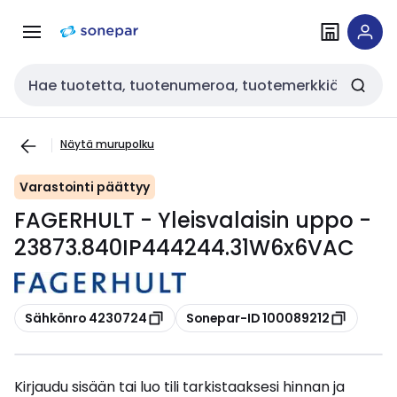
Siirry
Siirry
navigointiin
sisältöön
Haku
Näytä murupolku
Varastointi päättyy
FAGERHULT - Yleisvalaisin uppo -
23873.840IP444244.31W6x6VAC
Kopioi
Kopioi
Sähkönro 4230724
Sonepar-ID 100089212
Kirjaudu sisään tai luo tili tarkistaaksesi hinnan ja