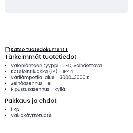
Katso tuotedokumentit
Tärkeimmät tuotetiedot
Valonlähteen tyyppi
-
LED, vaihdettava
Kotelointiluokka (IP)
-
IP44
Värilämpötila-alue
-
3000...3000
K
Seinäasennus
-
ei
Ripustusasennus
-
kyllä
Pakkaus ja ehdot
1
kpl
Vakiokäyttötuote